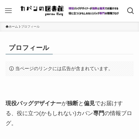
ホーム
プロフィール
プロフィール
当ページのリンクには広告が含まれています。
現役バッグデザイナー
が
独断
と
偏見
でお届けす
る、役に立つ(かもしれない)カバン
専門
の情報ブロ
グ。