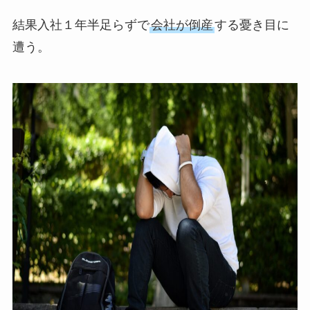
結果入社１年半足らずで
会社が倒産
する憂き目に
遭う。